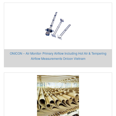
ONICON – Air Monitor- Primary Airflow Including Hot Air & Tempering
Airflow Measurements Onicon Vietnam