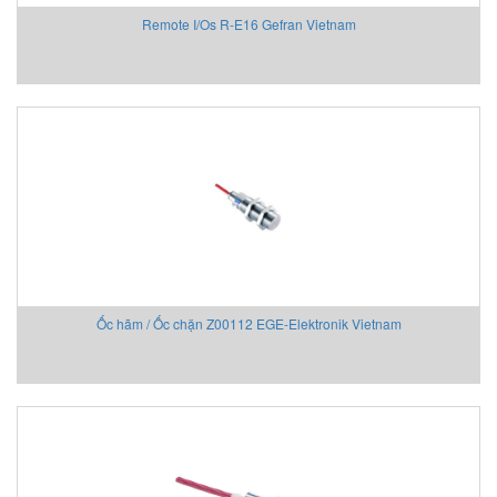
Remote I/Os R-E16 Gefran Vietnam
Ốc hãm / Ốc chặn Z00112 EGE-Elektronik Vietnam