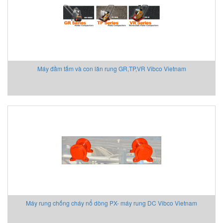
Máy đầm tấm và con lăn rung GR,TP,VR Vibco Vietnam
Máy rung chống cháy nổ dòng PX- máy rung DC Vibco Vietnam