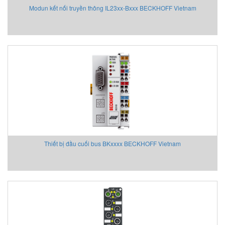
Modun kết nối truyền thông IL23xx-Bxxx BECKHOFF Vietnam
Thiết bị đầu cuối bus BKxxxx BECKHOFF Vietnam