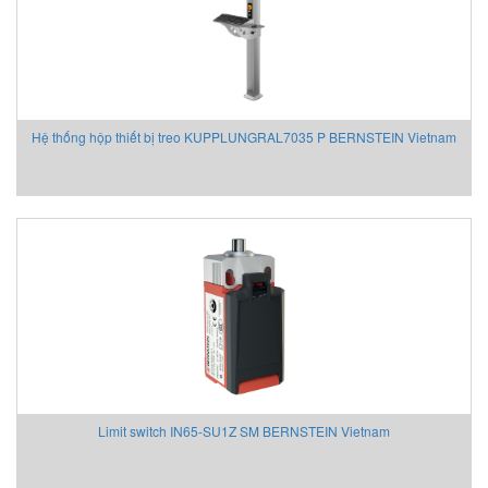
Hệ thống hộp thiết bị treo KUPPLUNGRAL7035 P BERNSTEIN Vietnam
Limit switch IN65-SU1Z SM BERNSTEIN Vietnam