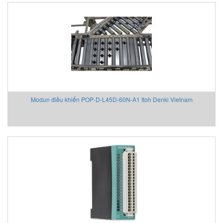
Modun điều khiển POP-D-L45D-60N-A1 Itoh Denki Vietnam