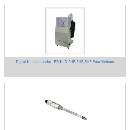
Digital Hopper Loader - PR-HLD-2HP, 3HP, 5HP Pora Vietnam