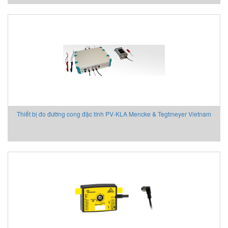
Thiết bị đo đường cong đặc tính PV-KLA Mencke & Tegtmeyer Vietnam