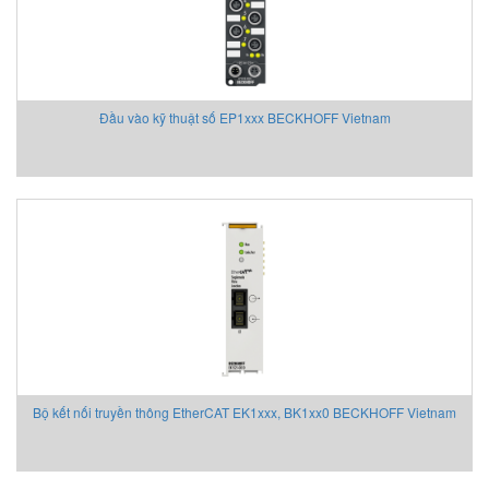
Đầu vào kỹ thuật số EP1xxx BECKHOFF Vietnam
Bộ kết nối truyền thông EtherCAT EK1xxx, BK1xx0 BECKHOFF Vietnam