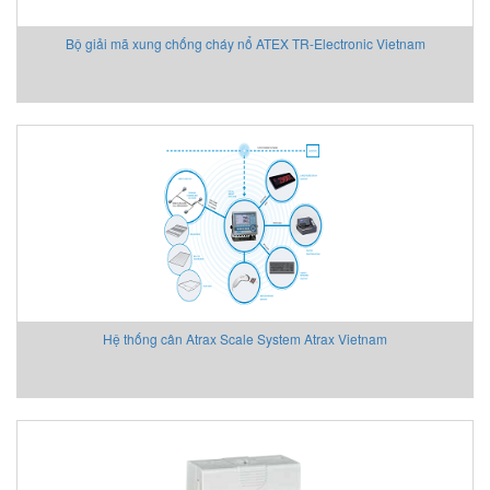
Bộ giải mã xung chống cháy nổ ATEX TR-Electronic Vietnam
Hệ thống cân Atrax Scale System Atrax Vietnam