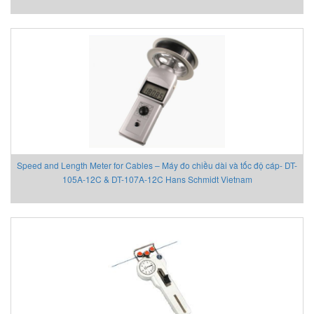
Speed and Length Meter for Cables – Máy đo chiều dài và tốc độ cáp- DT-
105A-12C & DT-107A-12C Hans Schmidt Vietnam