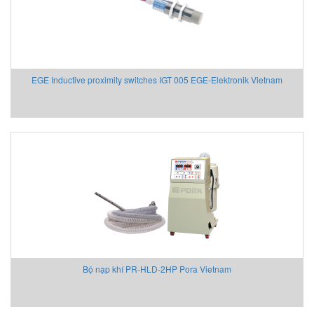
EGE Inductive proximity switches IGT 005 EGE-Elektronik Vietnam
Bộ nạp khí PR-HLD-2HP Pora Vietnam