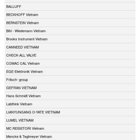
BALLUFF
BECKHOFF Vietnam
BERNSTEIN Vietnam
Bihl - Wiedemann Vietnam
Brooks Instrument Vietnam
CANNEED VIETNAM
CHECK-ALL VALVE
COMAC CAL Vietnam
EGE-Elektronik Vietnam
Fritsch- group
GEFRAN VIETNAM
Hans Schmidt Vietnam
Labthink Vietnam
LIANYUNGANG O-YATE VIETNAM
LUMEL VIETNAM
MC RESISTORI Vietnam
Mencke & Tegtmeyer Vietnam