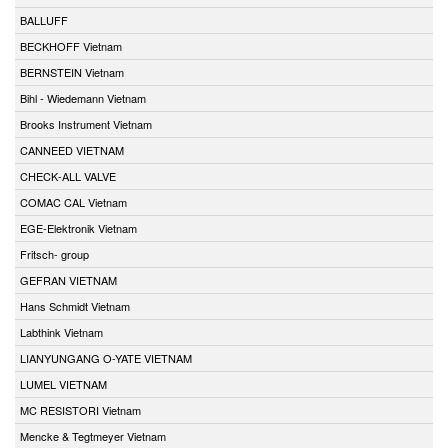
BALLUFF
BECKHOFF Vietnam
BERNSTEIN Vietnam
Bihl - Wiedemann Vietnam
Brooks Instrument Vietnam
CANNEED VIETNAM
CHECK-ALL VALVE
COMAC CAL Vietnam
EGE-Elektronik Vietnam
Fritsch- group
GEFRAN VIETNAM
Hans Schmidt Vietnam
Labthink Vietnam
LIANYUNGANG O-YATE VIETNAM
LUMEL VIETNAM
MC RESISTORI Vietnam
Mencke & Tegtmeyer Vietnam