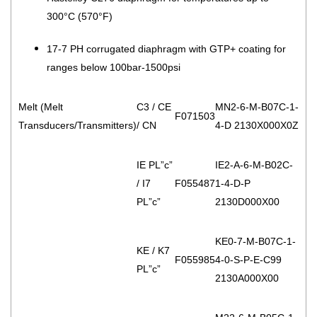
300°C (570°F)
17-7 PH corrugated diaphragm with GTP+ coating for
ranges below 100bar-1500psi
Melt (Melt
C3 / CE
MN2-6-M-B07C-1-
F071503
Transducers/Transmitters)
/ CN
4-D 2130X000X0Z
IE PL”c”
IE2-A-6-M-B02C-
/ I7
F055487
1-4-D-P
PL”c”
2130D000X00
KE0-7-M-B07C-1-
KE / K7
F055985
4-0-S-P-E-C99
PL”c”
2130A000X00