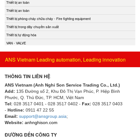
Thiết bị an toàn
Thiết bị an toàn
Thiết bị phòng cháy chữa cháy - Fire fighting equipment
Thiết bị trong dây chuyền sản xuất
Thiết bị tự động hóa
VAN - VALVE
ANS Vietnam Leading automation, Leading innovation
THÔNG TIN LIÊN HỆ
ANS Vietnam (Anh Nghi Son Service Trading Co., Ltd.)
Add:
135 Đường số 2, Khu Đô Thị Vạn Phúc, P. Hiệp Bình
Phước, Q. Thủ Đức, TP. HCM
, Việt Nam
Tel:
028 3517 0401 - 028 3517 0402 -
Fax:
028 3517 0403
-
Hotline:
0911 47 22 55
Email:
support@ansgroup.asia
;
Website:
anhnghison.com
ĐƯỜNG ĐẾN CÔNG TY