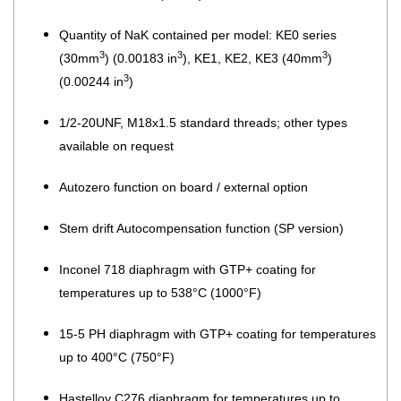
Quantity of NaK contained per model: KE0 series
3
3
3
(30mm
) (0.00183 in
), KE1, KE2, KE3 (40mm
)
3
(0.00244 in
)
1/2-20UNF, M18x1.5 standard threads; other types
available on request
Autozero function on board / external option
Stem drift Autocompensation function (SP version)
Inconel 718 diaphragm with GTP+ coating for
temperatures up to 538°C (1000°F)
15-5 PH diaphragm with GTP+ coating for temperatures
up to 400°C (750°F)
Hastelloy C276 diaphragm for temperatures up to