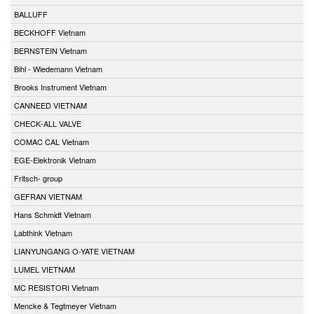
BALLUFF
BECKHOFF Vietnam
BERNSTEIN Vietnam
Bihl - Wiedemann Vietnam
Brooks Instrument Vietnam
CANNEED VIETNAM
CHECK-ALL VALVE
COMAC CAL Vietnam
EGE-Elektronik Vietnam
Fritsch- group
GEFRAN VIETNAM
Hans Schmidt Vietnam
Labthink Vietnam
LIANYUNGANG O-YATE VIETNAM
LUMEL VIETNAM
MC RESISTORI Vietnam
Mencke & Tegtmeyer Vietnam