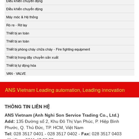
Điều khiển chuyển động
Điều khiển chuyển động
Máy móc & Hệ thống
Rò re - Rờ lay
Thiết bị an toàn
Thiết bị an toàn
Thiết bị phòng cháy chữa cháy - Fire fighting equipment
Thiết bị trong dây chuyền sản xuất
Thiết bị tự động hóa
VAN - VALVE
ANS Vietnam Leading automation, Leading innovation
THÔNG TIN LIÊN HỆ
ANS Vietnam (Anh Nghi Son Service Trading Co., Ltd.)
Add:
135 Đường số 2, Khu Đô Thị Vạn Phúc, P. Hiệp Bình
Phước, Q. Thủ Đức, TP. HCM
, Việt Nam
Tel:
028 3517 0401 - 028 3517 0402 -
Fax:
028 3517 0403