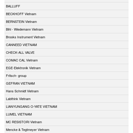
BALLUFF
BECKHOFF Vietnam
BERNSTEIN Vietnam
Bihl - Wiedemann Vietnam
Brooks Instrument Vietnam
CANNEED VIETNAM
CHECK-ALL VALVE
COMAC CAL Vietnam
EGE-Elektronik Vietnam
Fritsch- group
GEFRAN VIETNAM
Hans Schmidt Vietnam
Labthink Vietnam
LIANYUNGANG O-YATE VIETNAM
LUMEL VIETNAM
MC RESISTORI Vietnam
Mencke & Tegtmeyer Vietnam