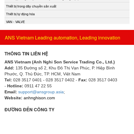
Thiết bị trong dây chuyền sản xuất
Thiết bị tự động hóa
VAN - VALVE
ANS Vietnam Leading automation, Leading innovation
THÔNG TIN LIÊN HỆ
ANS Vietnam (Anh Nghi Son Service Trading Co., Ltd.)
Add:
135 Đường số 2, Khu Đô Thị Vạn Phúc, P. Hiệp Bình
Phước, Q. Thủ Đức, TP. HCM
, Việt Nam
Tel:
028 3517 0401 - 028 3517 0402 -
Fax:
028 3517 0403
-
Hotline:
0911 47 22 55
Email:
support@ansgroup.asia
;
Website:
anhnghison.com
ĐƯỜNG ĐẾN CÔNG TY