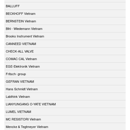
BALLUFF
BECKHOFF Vietnam
BERNSTEIN Vietnam
Bihl - Wiedemann Vietnam
Brooks Instrument Vietnam
CANNEED VIETNAM
CHECK-ALL VALVE
COMAC CAL Vietnam
EGE-Elektronik Vietnam
Fritsch- group
GEFRAN VIETNAM
Hans Schmidt Vietnam
Labthink Vietnam
LIANYUNGANG O-YATE VIETNAM
LUMEL VIETNAM
MC RESISTORI Vietnam
Mencke & Tegtmeyer Vietnam