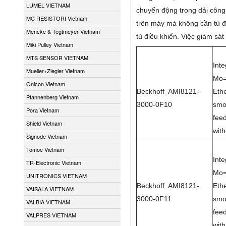
LUMEL VIETNAM
chuyển động trong dải công 
MC RESISTORI Vietnam
trên máy mà không cần tủ đ
Mencke & Tegtmeyer Vietnam
tủ điều khiển. Việc giám sát
Miki Pulley Vietnam
MTS SENSOR VIETNAM
Int
Mueller+Ziegler Vietnam
Mo=
Onicon Vietnam
Beckhoff AMI8121-
Eth
Pfannenberg Vietnam
3000-0F10
smo
Pora Vietnam
feed
Shield Vietnam
with
Signode Vietnam
Tomoe Vietnam
Int
TR-Electronic Vietnam
Mo=
UNITRONICS VIETNAM
Beckhoff AMI8121-
Eth
VAISALA VIETNAM
3000-0F11
smo
VALBIA VIETNAM
feed
VALPRES VIETNAM
with