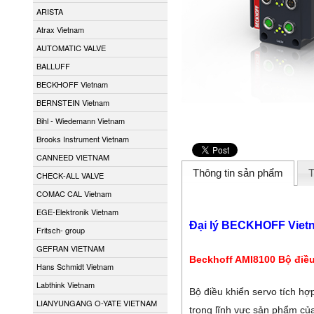
ARISTA
Atrax Vietnam
AUTOMATIC VALVE
BALLUFF
BECKHOFF Vietnam
BERNSTEIN Vietnam
Bihl - Wiedemann Vietnam
Brooks Instrument Vietnam
CANNEED VIETNAM
Thông tin sản phẩm
T
CHECK-ALL VALVE
COMAC CAL Vietnam
EGE-Elektronik Vietnam
Đại lý BECKHOFF Viet
Fritsch- group
GEFRAN VIETNAM
Beckhoff AMI8100 Bộ điều
Hans Schmidt Vietnam
Labthink Vietnam
Bộ điều khiển servo tích hợ
LIANYUNGANG O-YATE VIETNAM
trong lĩnh vực sản phẩm củ