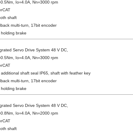
0.5Nm, Io=4.0A, Nn=3000 rpm
erCAT
oth shaft
back multi-turn, 17bit encoder
 holding brake
egrated Servo Drive System 48 V DC,
0.5Nm, Io=4.0A, Nn=3000 rpm
erCAT
 additional shaft seal IP65, shaft with feather key
back multi-turn, 17bit encoder
 holding brake
egrated Servo Drive System 48 V DC,
0.8Nm, Io=4.0A, Nn=2000 rpm
erCAT
oth shaft