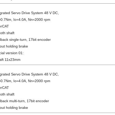
egrated Servo Drive System 48 V DC,
0.7Nm, Io=4.0A, Nn=2000 rpm
erCAT
oth shaft
back single-turn, 17bit encoder
out holding brake
ial version 01:
haft 11x23mm
egrated Servo Drive System 48 V DC,
0.7Nm, Io=4.0A, Nn=2000 rpm
erCAT
oth shaft
back multi-turn, 17bit encoder
out holding brake