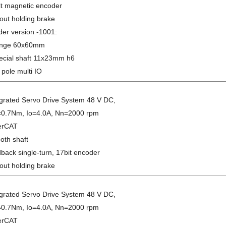
it magnetic encoder
out holding brake
der version -1001:
lange 60x60mm
pecial shaft 11x23mm h6
 pole multi IO
egrated Servo Drive System 48 V DC,
0.7Nm, Io=4.0A, Nn=2000 rpm
erCAT
oth shaft
back single-turn, 17bit encoder
out holding brake
egrated Servo Drive System 48 V DC,
0.7Nm, Io=4.0A, Nn=2000 rpm
erCAT