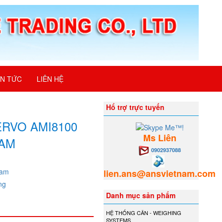
IN TỨC
LIÊN HỆ
Hổ trợ trực tuyến
ERVO AMI8100
Ms Liên
NAM
0902937088
nam
lien.ans@ansvietnam.com
ng
Danh mục sản phẩm
HỆ THỐNG CÂN - WEIGHING
SYSTEMS