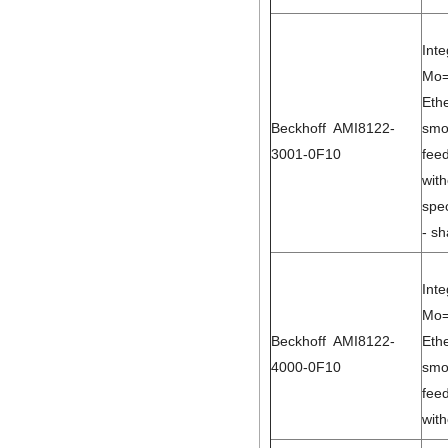
Int
Mo=
Eth
Beckhoff AMI8122-
smo
3001-0F10
feed
with
spec
- s
Int
Mo=
Beckhoff AMI8122-
Eth
4000-0F10
smo
feed
with