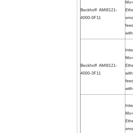
Mo=
Beckhoff AMI8121-
Eth
4000-0F11
smo
feed
with
Int
Mo=
Beckhoff AMI8121-
Eth
4000-3F11
with
feed
with
Int
Mo=
Eth
smo