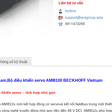
Liên hệ tư vấn
Hotline
support@ansgroup.asia
0911472255
hông số kỹ thuật
nam,Bộ điều khiển servo AMI8100 BECKHOFF Vietnam
 khiển servo – tích hợp nhỏ gọn
p AMI812x mới kết hợp động cơ servovà kết nối fieldbus trong một thiết
a công nghệ truyền động nhỏ gọn (lên đến 48 V DC). AMI812x phù hợp 