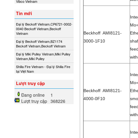
Vibco Vietnam
Tin mới
Int
Đại lý Beckoff Vietnam,CP6721-0002-
Mo=
0040 Beckoff Vietnam,Beckoff
Beckhoff AMI8121-
Eth
Vietnam
3000-1F10
shaf
Đại lý Beckoff Vietnam,BZ1174
Beckoff Vietnam,Beckoff Vietnam
feed
Đại lý Miki Pulley Vietnam,Miki Pulley
with
Vietnam,Miki Pulley
Shilla Fire Vietnam - Đại lý Shilla Fire
tại Việt Nam
Int
Mo=
Lượt truy cập
Beckhoff AMI8121-
Eth
Đang online
1
4000-0F10
smo
Lượt truy cập
368226
feed
with
Int