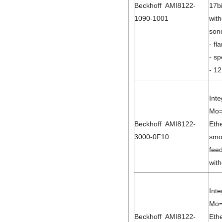
Beckhoff AMI8122-
17b
1090-1001
with
son
- f
- s
- 12
Int
Mo=
Beckhoff AMI8122-
Eth
3000-0F10
smo
feed
with
Int
Mo=
Beckhoff AMI8122-
Eth