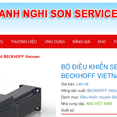
VỤ
THƯƠNG HIỆU
ỨNG DỤNG
BẢNG GIÁ
KHO
T
100 BECKHOFF Vietnam
BỘ ĐIỀU KHIỂN S
BECKHOFF VIET
Giá bán:
Liên hệ
Hãng sản xuất:
BECKHOFF Viet
Danh mục:
Điều khiển chuyển độ
Nhà cung cấp:
ANS VIỆT NAM
Xuất sứ: