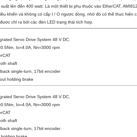
suất lên đến 400 watt. Là một thiết bị phụ thuộc vào EtherCAT, AMI812
iều khiển và không có cấp I / O ngược dòng, nhờ đó có thể thực hiện
 được chỉ ra bởi các đèn LED trạng thái tích hợp.
egrated Servo Drive System 48 V DC,
0.5Nm, Io=4.0A, Nn=3000 rpm
erCAT
oth shaft
back single-turn, 17bit encoder
out holding brake
egrated Servo Drive System 48 V DC,
0.5Nm, Io=4.0A, Nn=3000 rpm
erCAT
oth shaft
back single-turn, 17bit encoder
 holding brake